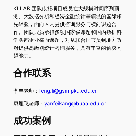
KLLAB 团队依托项目成员在大规模时间序列预
测、大数据分析和经济金融统计等领域的国际领
先经验，面向国内提供咨询服务与横向课题合
作。团队成员承担多项国家级课题和国内数据科
学头部企业横向课题，对从联合国官员到地方政
府提供高级别统计咨询服务，具有丰富的解决问
题能力。
合作联系
李丰老师：
feng.li@gsm.pku.edu.cn
康雁飞老师：
yanfeikang@buaa.edu.cn
成功案例