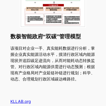
数极智能政府“双碳”管理模型
该项目对企业一手、真实能耗数据进行分析，掌
握企业真实能源活动水平，摸清行政区域内能源
现状并追踪碳足迹流向，从而对能耗动态转换监
管。对行政区域内能源供需进行动态预测；根据
现有产业格局对产业延链补链进行规划；科学、
动态、合理规划行政区域碳达峰路径。
KLLAB.org